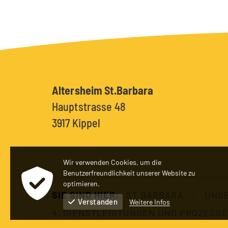
Altersheim St.Barbara
Hauptstrasse 48
3917 Kippel
Wir verwenden Cookies, um die
Benutzerfreundlichkeit unserer Website zu
optimieren.
SIE SIND HIER:
ST.BARBARA
UNSE
Verstanden
Weitere Infos
4. DIENSTLEISTUNGEN UND PROZESSE